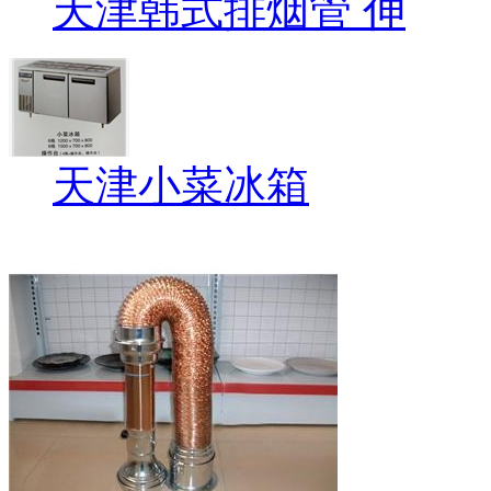
天津韩式排烟管 伸
天津小菜冰箱