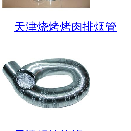
天津烧烤烤肉排烟管